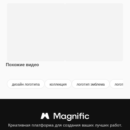
Похожие видео
Premium
Premium
Premium
Premium
дизайн логотипа
коллекция
логотип эмблема
логотип
Креативная платформа для создания ваших лучших работ.