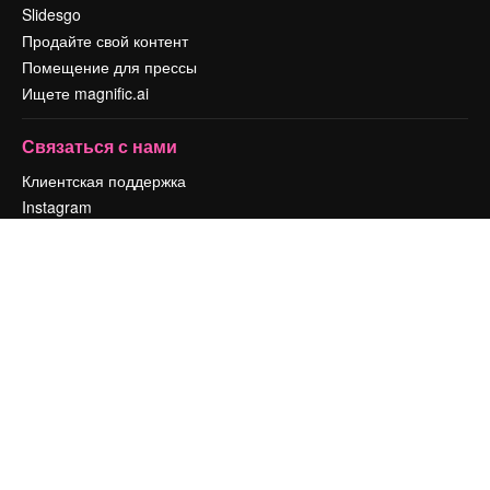
Slidesgo
Продайте свой контент
Помещение для прессы
Ищете magnific.ai
Связаться с нами
Клиентская поддержка
Instagram
YouTube
LinkedIn
TikTok
Discord
X
Reddit
Copyright © 2010-
2026
Freepik Company S.L.U.
Все права защищены
.