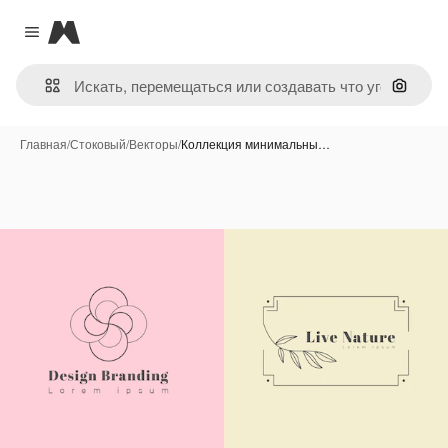
Magnific
Close menu
Поиск 
Главная
/
Стоковый
/
Векторы
/
Коллекция минимальны…