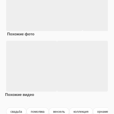
Похожие фото
Похожие видео
Premium
Premium
Premium
Premium
свадьба
помолвка
вензель
коллекция
орнамента