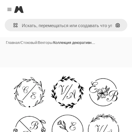
Magnific
Close menu
Поиск 
Главная
/
Стоковый
/
Векторы
/
Коллекция декоративн…