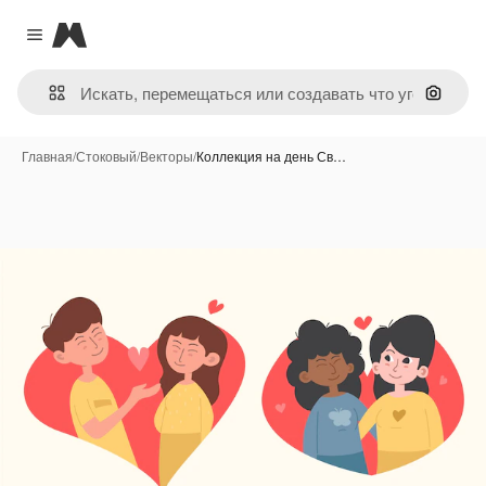
Magnific
Close menu
Поиск 
Главная
/
Стоковый
/
Векторы
/
Коллекция на день Св…