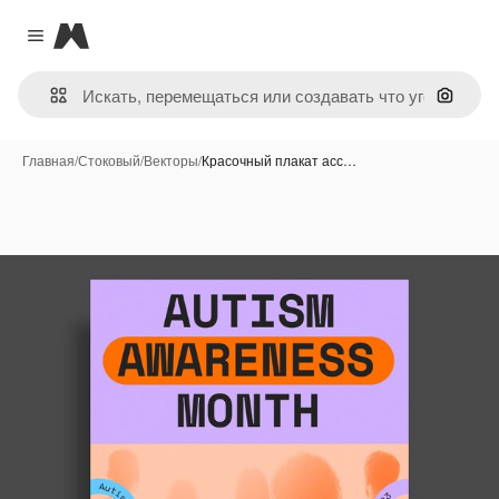
Magnific
Close menu
Поиск 
Главная
/
Стоковый
/
Векторы
/
Красочный плакат асс…