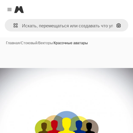
Magnific
Close menu
Поиск 
Главная
/
Стоковый
/
Векторы
/
Красочные аватары