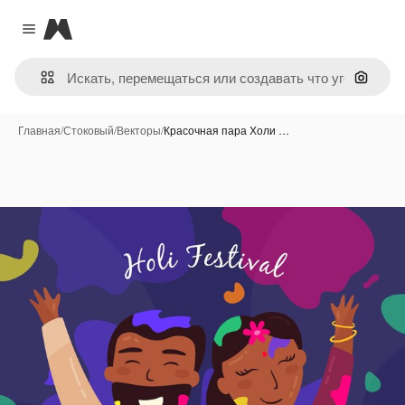
Magnific
Close menu
Поиск 
Главная
/
Стоковый
/
Векторы
/
Красочная пара Холи …