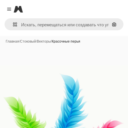
Magnific
Close menu
Поиск 
Главная
/
Стоковый
/
Векторы
/
Красочные перья