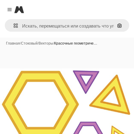
Magnific
Close menu
Поиск 
Главная
/
Стоковый
/
Векторы
/
Красочные геометриче…