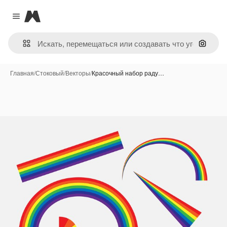
Magnific
Close menu
Поиск 
Главная
/
Стоковый
/
Векторы
/
Красочный набор раду…