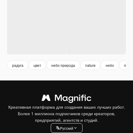
радуга
цвет
небо природа
nature
небо
прир
Креативная платформа для создания ваших лучших работ.
Более 1 миллиона подписчиков среди креаторов,
предприятий, агентств и студий.
Pусский