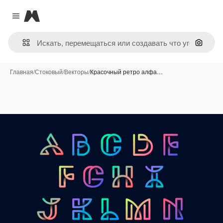
Magnific
Close menu
Поиск 
Главная
/
Стоковый
/
Векторы
/
Красочный ретро алфа…