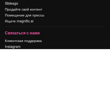
Slidesgo
Продайте свой контент
Помещение для прессы
Ищете magnific.ai
Связаться с нами
Клиентская поддержка
Instagram
YouTube
LinkedIn
TikTok
Discord
X
Reddit
Copyright © 2010-
2026
Freepik Company S.L.U.
Все права защищены
.