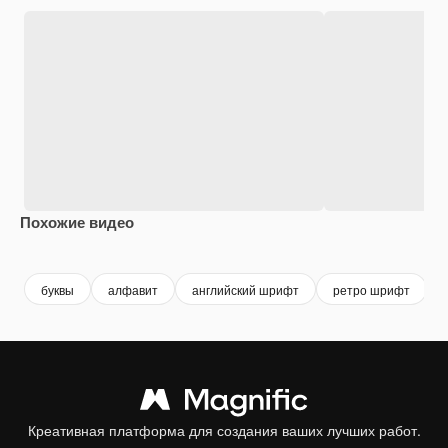
Похожие видео
Premium
Premium
Premium
Premium
буквы
алфавит
английский шрифт
ретро шрифт
Креативная платформа для создания ваших лучших работ.