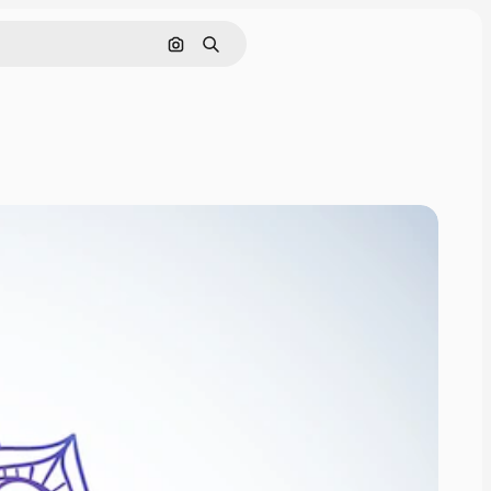
Поиск по изображению
Поиск