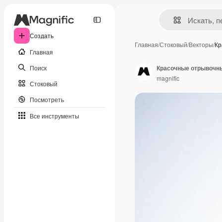
Создать
Главная
/
Стоковый
/
Векторы
/
Кр
Главная
Поиск
Красочные отрывочн
magnific
Стоковый
Посмотреть
Все инструменты