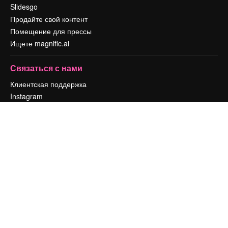
Slidesgo
Продайте свой контент
Помещение для прессы
Ищете magnific.ai
Связаться с нами
Клиентская поддержка
Instagram
YouTube
LinkedIn
TikTok
Discord
X
Reddit
Copyright © 2010-
2026
Freepik Company S.L.U.
Все права защищены
.