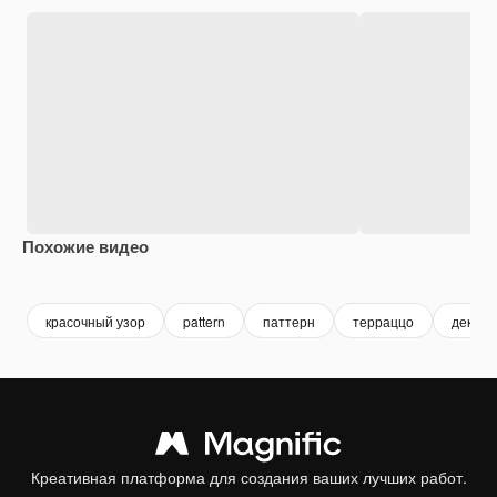
Похожие видео
Premium
Premium
Сгенерировано с помощью ИИ
Premium
Premium
Сгенериров
красочный узор
pattern
паттерн
терраццо
декора
Креативная платформа для создания ваших лучших работ.