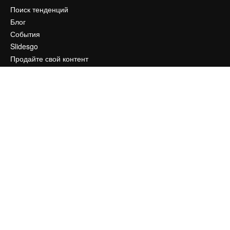
Поиск тенденций
Блог
События
Slidesgo
Продайте свой контент
Помещение для прессы
Ищете magnific.ai
Связаться с нами
Клиентская поддержка
Instagram
YouTube
LinkedIn
TikTok
Discord
X
Reddit