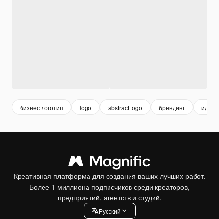
бизнес логотип
logo
abstract logo
брендинг
идент
Креативная платформа для создания ваших лучших работ.
Более 1 миллиона подписчиков среди креаторов,
предприятий, агентств и студий.
Pусский