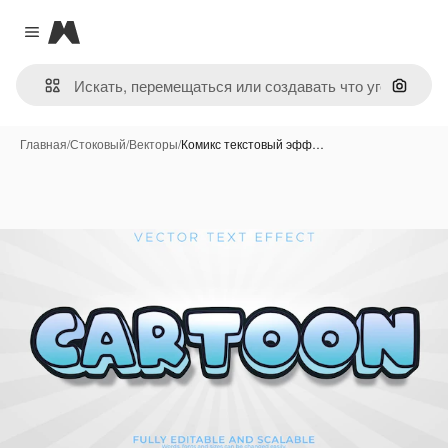
Magnific
Close menu
Поиск 
Главная
/
Стоковый
/
Векторы
/
Комикс текстовый эфф…