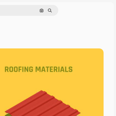
Поиск по изображению
Поиск