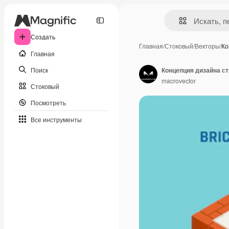
Создать
Главная
/
Стоковый
/
Векторы
/
Ко
Главная
Поиск
macrovector
Стоковый
Посмотреть
Все инструменты