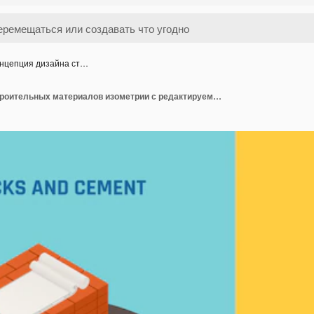
нцепция дизайна ст…
Концепция дизайна строительных материалов изометрии с редактируемым текстом и изображениями строительных материалов и оборудования векторные иллюстрации