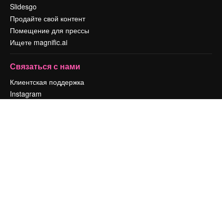
Slidesgo
Продайте свой контент
Помещение для прессы
Ищете magnific.ai
Связаться с нами
Клиентская поддержка
Instagram
YouTube
LinkedIn
TikTok
Discord
X
Reddit
Copyright © 2010-
2026
Freepik Company S.L.U.
Все права защищены
.