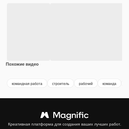
Похожие видео
Premium
Premium
Premium
Premium
командная работа
строитель
рабочий
команда
р
Креативная платформа для создания ваших лучших работ.