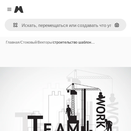
Magnific
Close menu
Поиск 
Главная
/
Стоковый
/
Векторы
/
строительство шаблон…