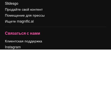
Slidesgo
Продайте свой контент
Помещение для прессы
Ищете magnific.ai
Связаться с нами
Клиентская поддержка
Instagram
YouTube
LinkedIn
TikTok
Discord
X
Reddit
Copyright © 2010-
2026
Freepik Company S.L.U.
Все права защищены
.