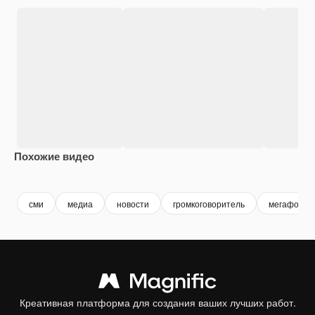
Похожие видео
Premium
Premium
Premium
Premium
сми
медиа
новости
громкоговоритель
мегафон
Креативная платформа для создания ваших лучших работ.