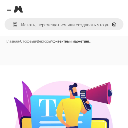
Magnific
Close menu
Поиск 
Главная
/
Стоковый
/
Векторы
/
Контентный маркетинг…