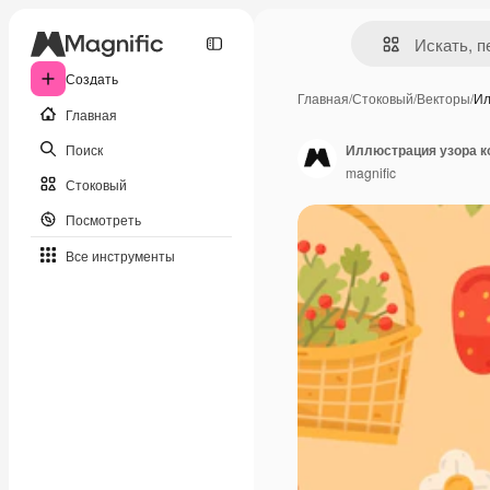
Создать
Главная
/
Стоковый
/
Векторы
/
Ил
Главная
Поиск
Иллюстрация узора к
magnific
Стоковый
Посмотреть
Все инструменты