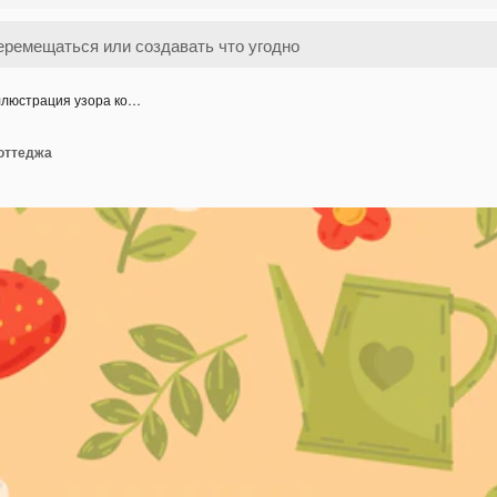
люстрация узора ко…
оттеджа