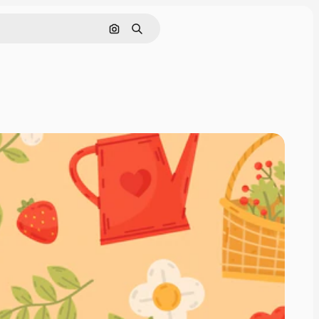
Поиск по изображению
Поиск