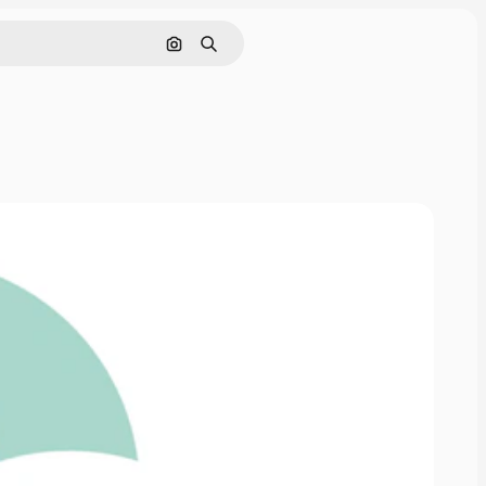
Поиск по изображению
Поиск