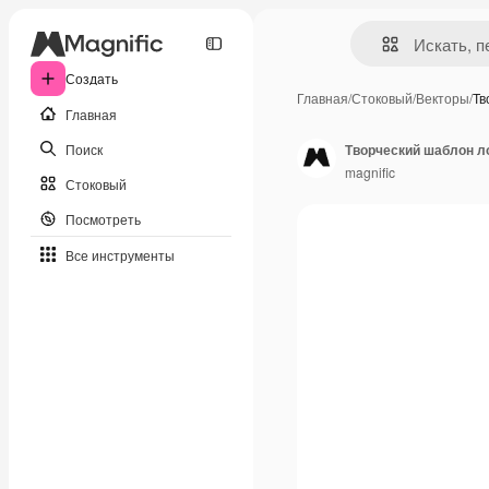
Создать
Главная
/
Стоковый
/
Векторы
/
Тв
Главная
Поиск
Творческий шаблон л
magnific
Стоковый
Посмотреть
Все инструменты