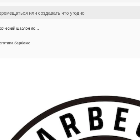
орческий шаблон ло…
оготипа барбекю