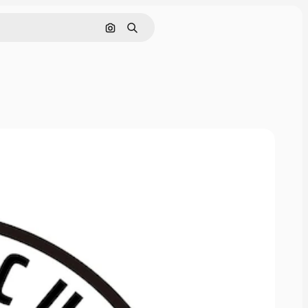
Поиск по изображению
Поиск