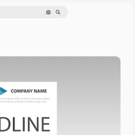
Поиск по изображению
Поиск