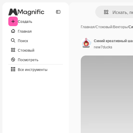
Создать
Главная
/
Стоковый
/
Векторы
/
Си
Главная
Поиск
Синий креативный ша
new7ducks
Стоковый
Посмотреть
Все инструменты