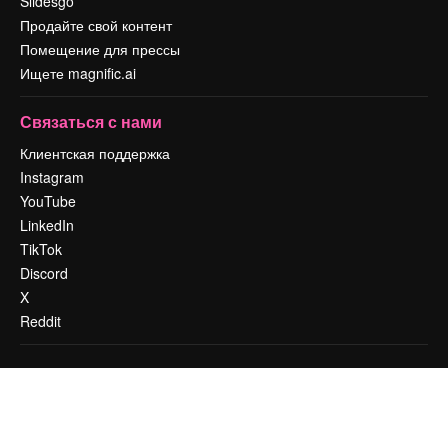
Slidesgo
Продайте свой контент
Помещение для прессы
Ищете magnific.ai
Связаться с нами
Клиентская поддержка
Instagram
YouTube
LinkedIn
TikTok
Discord
X
Reddit
Copyright © 2010-
2026
Freepik Company S.L.U.
Все права защищены
.