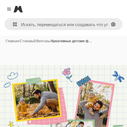
Magnific
Close menu
Поиск 
Главная
/
Стоковый
/
Векторы
/
Креативные детские ф…