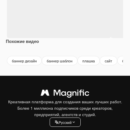
Похожие видео
Premium
Premium
Premium
Premium
баннер дизайн
баннер шаблон
плашка
сайт
банн
Креативная платформа для создания ваших лучших работ.
Более 1 миллиона подписчиков среди креаторов,
предприятий, агентств и студий.
Pусский