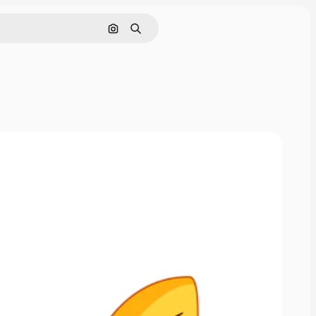
Поиск по изображению
Поиск