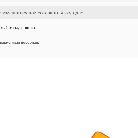
лый кот мультиплик…
икационный персонаж