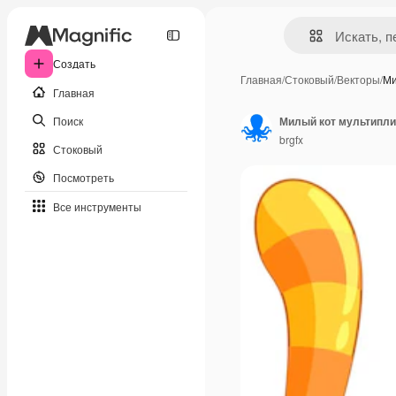
Создать
Главная
/
Стоковый
/
Векторы
/
Ми
Главная
Поиск
Милый кот мультипл
brgfx
Стоковый
Посмотреть
Все инструменты