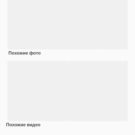
Похожие фото
Похожие видео
Premium
Premium
Сгенерировано с помощью ИИ
Premium
Premium
Сгенериров