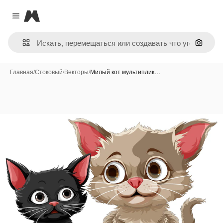
Magnific
Close menu
Поиск 
Главная
/
Стоковый
/
Векторы
/
Милый кот мультиплик…