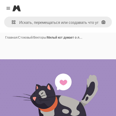
Magnific
Close menu
Поиск 
Главная
/
Стоковый
/
Векторы
/
Милый кот думает о л…