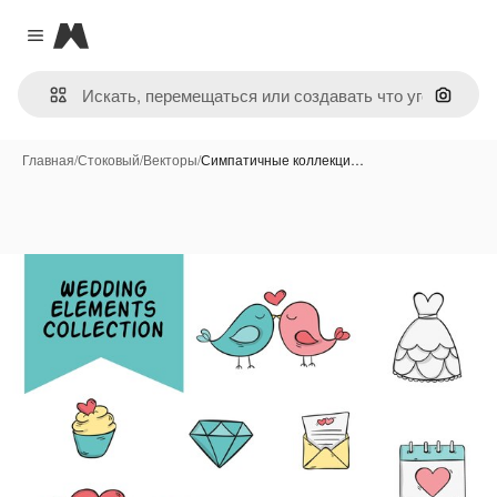
Magnific
Close menu
Поиск 
Главная
/
Стоковый
/
Векторы
/
Симпатичные коллекци…