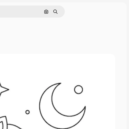
Поиск по изображению
Поиск