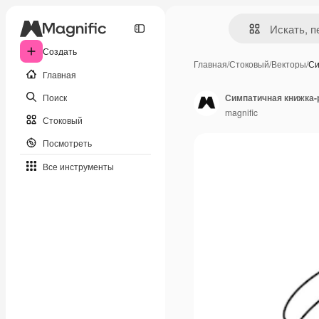
Создать
Главная
/
Стоковый
/
Векторы
/
Си
Главная
Поиск
Симпатичная книжка-
magnific
Стоковый
Посмотреть
Все инструменты