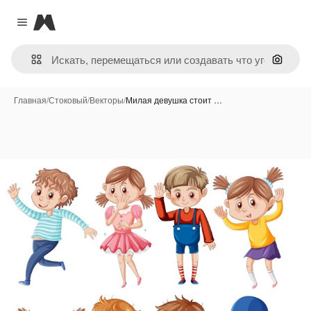
Magnific
Close menu
Поиск 
Главная
/
Стоковый
/
Векторы
/
Милая девушка стоит …