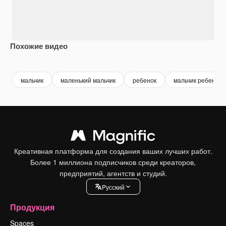
Похожие видео
Premium
Premium
Premium
Premium
мальчик
маленький мальчик
ребенок
мальчик ребенок
Креативная платформа для создания ваших лучших работ.
Более 1 миллиона подписчиков среди креаторов,
предприятий, агентств и студий.
Pусский
Продукция
Spaces