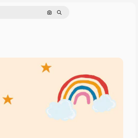
Поиск по изображению
Поиск