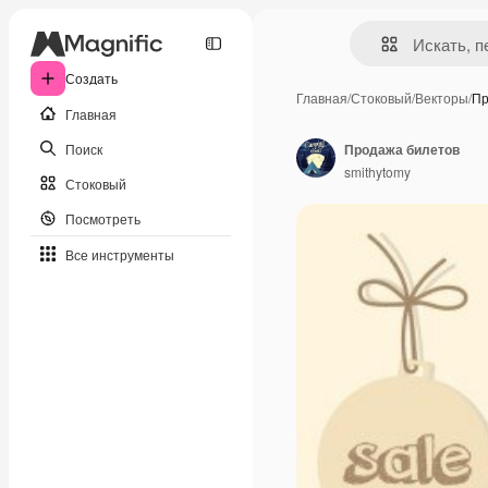
Создать
Главная
/
Стоковый
/
Векторы
/
Пр
Главная
Поиск
Продажа билетов
smithytomy
Стоковый
Посмотреть
Все инструменты