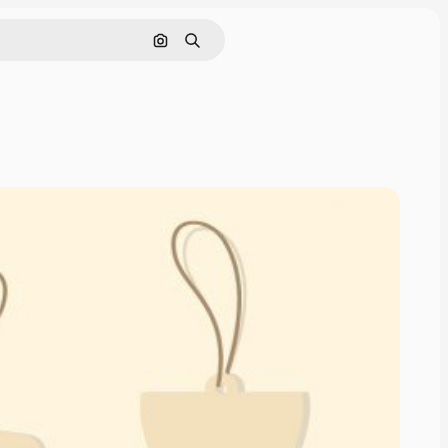
Поиск по изображению
Поиск