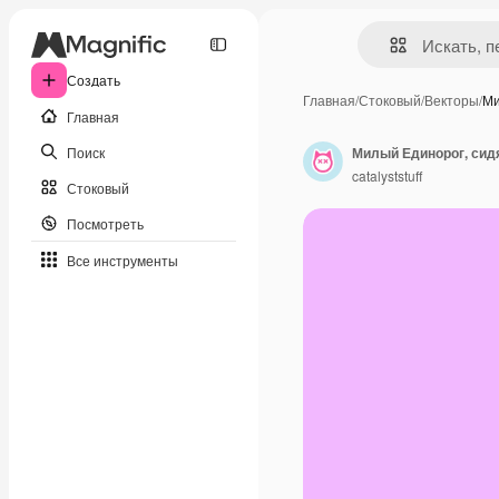
Создать
Главная
/
Стоковый
/
Векторы
/
Ми
Главная
Поиск
catalyststuff
Стоковый
Посмотреть
Все инструменты