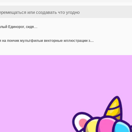
лый Единорог, сидя…
Милый Единорог, сидя на пончик мультфильм векторные иллюстрации значок.