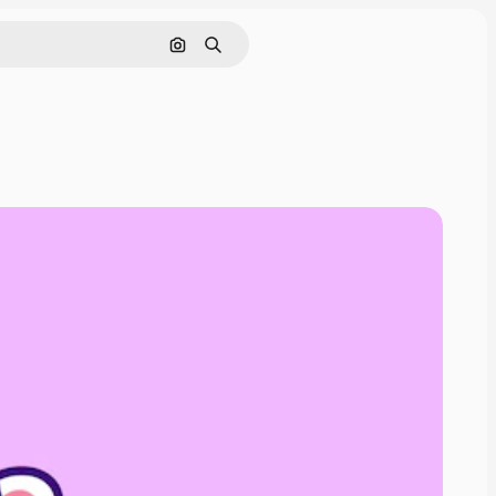
Поиск по изображению
Поиск