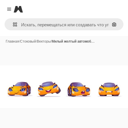
Magnific
Close menu
Поиск 
Главная
/
Стоковый
/
Векторы
/
Милый желтый автомоб…