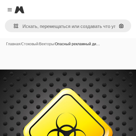
Magnific
Close menu
Поиск 
Главная
/
Стоковый
/
Векторы
/
Опасный рекламный ди…