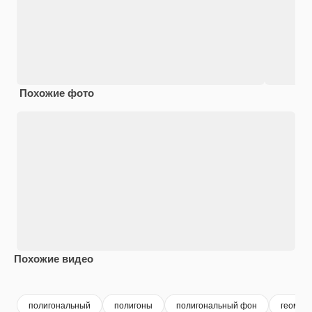
Похожие фото
Похожие видео
Premium
Premium
Premium
Premium
полигональный
полигоны
полигональный фон
геомет