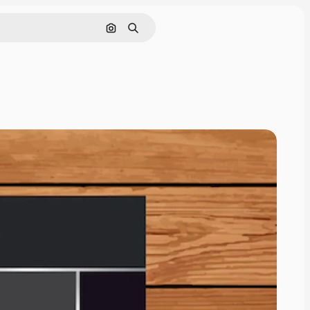
Поиск по изображению
Поиск