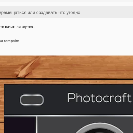
то визитная карточ…
ка tempalte