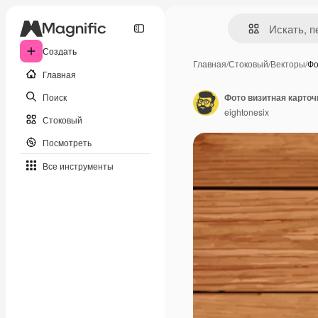
Создать
Главная
/
Стоковый
/
Векторы
/
Фо
Главная
Поиск
Фото визитная карточ
eightonesix
Стоковый
Посмотреть
Все инструменты