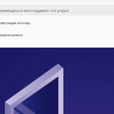
люстрация сети пер…
редачи данных