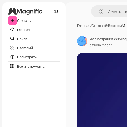
Создать
Главная
/
Стоковый
/
Векторы
/
Ил
Главная
Поиск
Иллюстрация сети пе
gstudioimagen
Стоковый
Посмотреть
Все инструменты