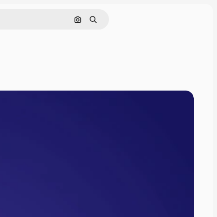
Поиск по изображению
Поиск