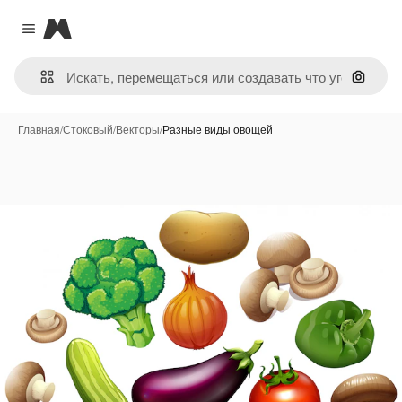
Magnific
Close menu
Поиск 
Главная
/
Стоковый
/
Векторы
/
Разные виды овощей