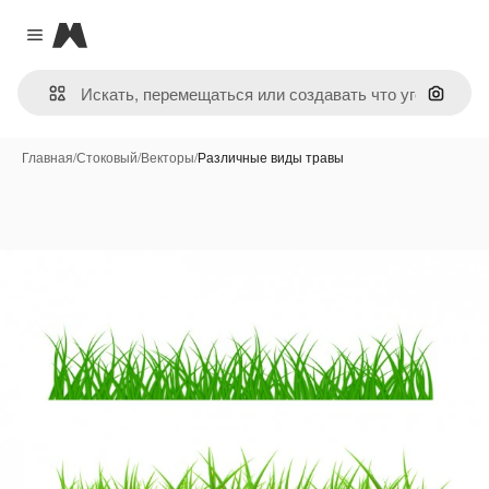
Magnific
Close menu
Поиск 
Главная
/
Стоковый
/
Векторы
/
Различные виды травы