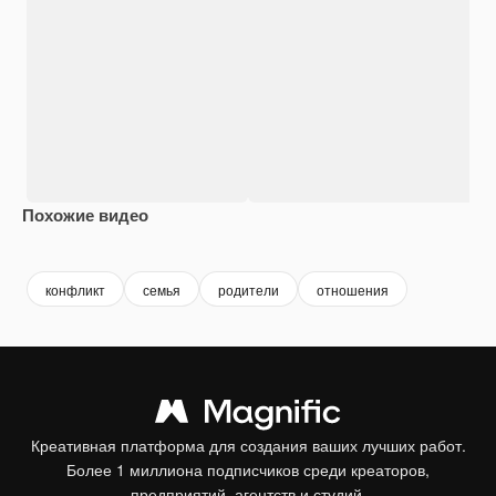
Похожие видео
Premium
Premium
Premium
Premium
конфликт
семья
родители
отношения
Креативная платформа для создания ваших лучших работ.
Более 1 миллиона подписчиков среди креаторов,
предприятий, агентств и студий.