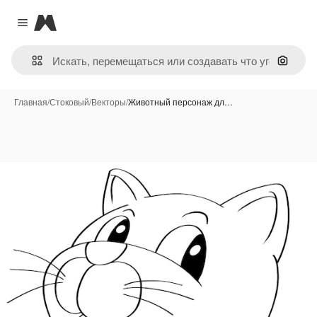
Magnific
Close menu
Поиск 
Главная
/
Стоковый
/
Векторы
/
Животный персонаж дл…