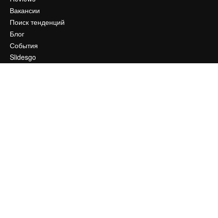
Вакансии
Поиск тенденций
Блог
События
Slidesgo
Продайте свой контент
Помещение для прессы
Ищете magnific.ai
Связаться с нами
Клиентская поддержка
Instagram
YouTube
LinkedIn
TikTok
Discord
X
Reddit