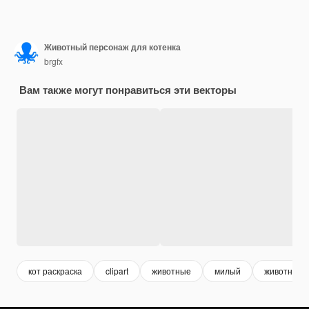
Животный персонаж для котенка
brgfx
Вам также могут понравиться эти векторы
кот раскраска
clipart
животные
милый
животные 