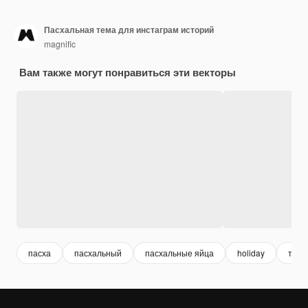
Пасхальная тема для инстаграм историй
magnific
Вам также могут понравиться эти векторы
пасха
пасхальный
пасхальные яйца
holiday
трад