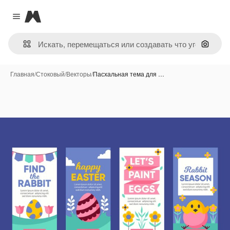
Magnific
Close menu
Поиск 
Главная
/
Стоковый
/
Векторы
/
Пасхальная тема для …