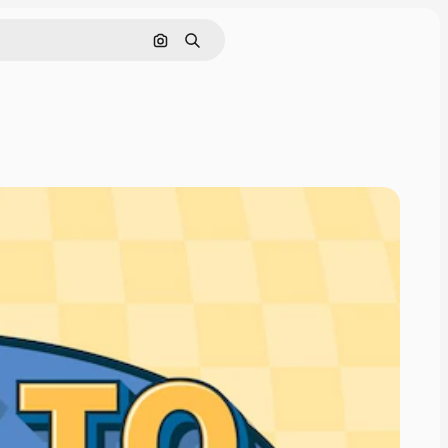
Поиск по изображению
Поиск