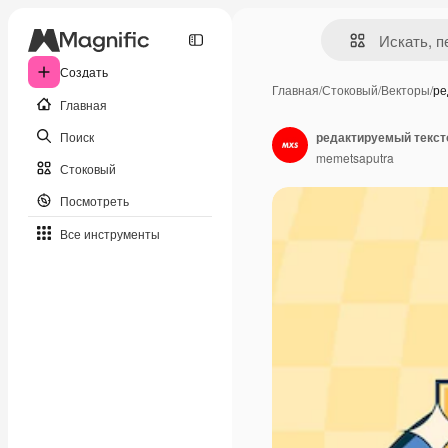
Создать
Главная
/
Стоковый
/
Векторы
/
ре
Главная
Поиск
редактируемый текст
memetsaputra
Стоковый
Посмотреть
Все инструменты