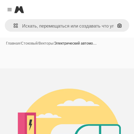
Magnific
Close menu
Поиск 
Главная
/
Стоковый
/
Векторы
/
Электрический автомо…