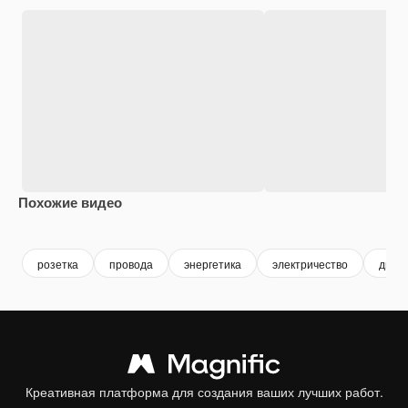
Похожие видео
Premium
Premium
Premium
Premium
Сгенериров
розетка
провода
энергетика
электричество
дизай
Креативная платформа для создания ваших лучших работ.