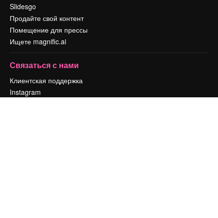
Slidesgo
Продайте свой контент
Помещение для прессы
Ищете magnific.ai
Связаться с нами
Клиентская поддержка
Instagram
YouTube
LinkedIn
TikTok
Discord
X
Reddit
Copyright © 2010-
2026
Freepik Company S.L.U.
Все права защищены
.