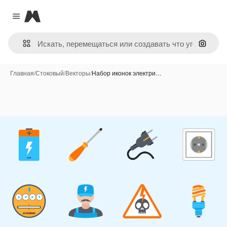
Magnific
Close menu
Поиск 
Главная
/
Стоковый
/
Векторы
/
Набор иконок электри…