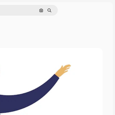
Поиск по изображению
Поиск