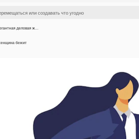
егантная деловая ж…
женщина бежит