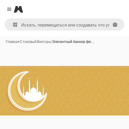
Magnific
Close menu
Поиск 
Главная
/
Стоковый
/
Векторы
/
Элегантный баннер фе…