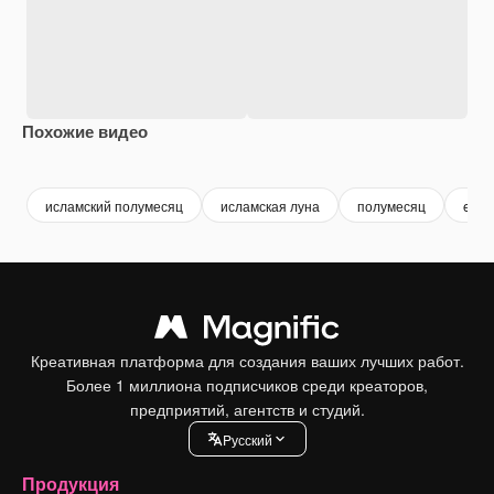
Похожие видео
Premium
Premium
Сгенерировано с помощью ИИ
Premium
Premium
исламский полумесяц
исламская луна
полумесяц
eid
Креативная платформа для создания ваших лучших работ.
Более 1 миллиона подписчиков среди креаторов,
предприятий, агентств и студий.
Pусский
Продукция