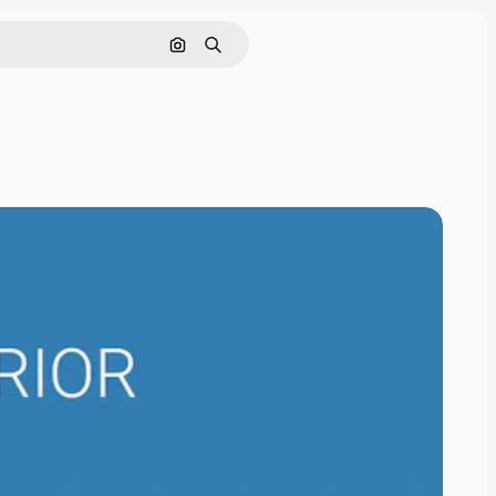
Поиск по изображению
Поиск