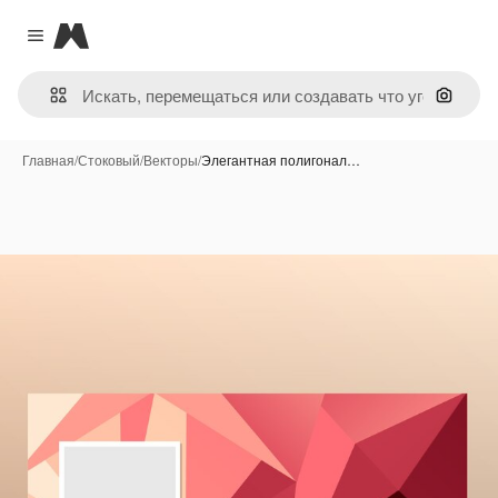
Magnific
Close menu
Поиск 
Главная
/
Стоковый
/
Векторы
/
Элегантная полигонал…